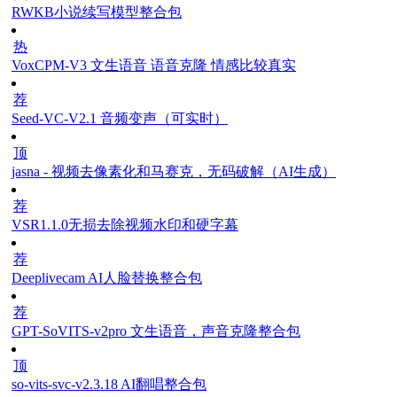
RWKB小说续写模型整合包
热
VoxCPM-V3 文生语音 语音克隆 情感比较真实
荐
Seed-VC-V2.1 音频变声（可实时）
顶
jasna - 视频去像素化和马赛克，无码破解（AI生成）
荐
VSR1.1.0无损去除视频水印和硬字幕
荐
Deeplivecam AI人脸替换整合包
荐
GPT-SoVITS-v2pro 文生语音，声音克隆整合包
顶
so-vits-svc-v2.3.18 AI翻唱整合包